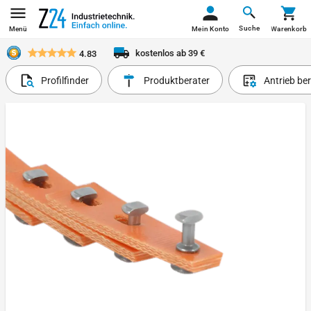
Suche
Menü
Mein Konto
Warenkorb
kostenlos ab 39 €
4.83
Profilfinder
Produktberater
Antrieb be