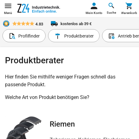
Suche
Menü
Mein Konto
Warenkorb
kostenlos ab 39 €
4.83
Profilfinder
Produktberater
Antrieb be
Produktberater
Hier finden Sie mithilfe weniger Fragen schnell das
passende Produkt.
Welche Art von Produkt benötigen Sie?
Riemen