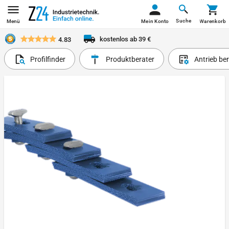
Suche
Menü
Mein Konto
Warenkorb
kostenlos ab 39 €
4.83
Profilfinder
Produktberater
Antrieb be