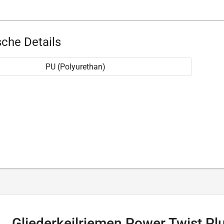
che Details
PU (Polyurethan)
Gliederkeilriemen Power Twist Pl