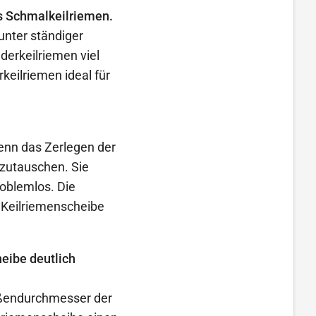
ls Schmalkeilriemen.
unter ständiger
erkeilriemen viel
keilriemen ideal für
wenn das Zerlegen der
zutauschen. Sie
roblemlos. Die
 Keilriemenscheibe
heibe deutlich
ußendurchmesser der