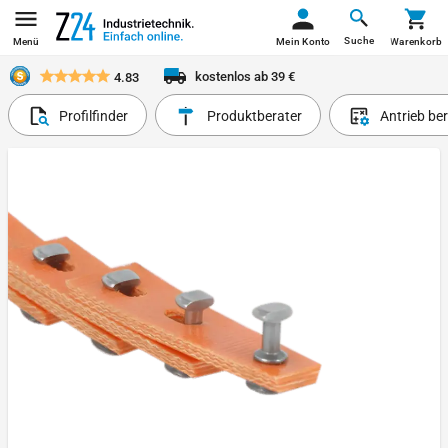
Suche
Menü
Mein Konto
Warenkorb
kostenlos ab 39 €
4.83
Profilfinder
Produktberater
Antrieb be