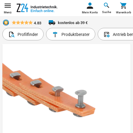
Suche
Menü
Mein Konto
Warenkorb
kostenlos ab 39 €
4.83
Profilfinder
Produktberater
Antrieb be