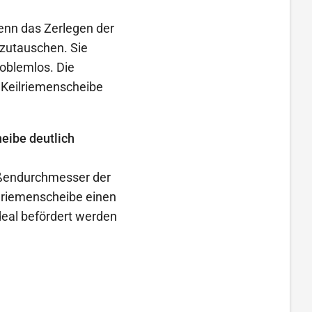
wenn das Zerlegen der
zutauschen. Sie
roblemlos. Die
 Keilriemenscheibe
heibe deutlich
ußendurchmesser der
ilriemenscheibe einen
eal befördert werden