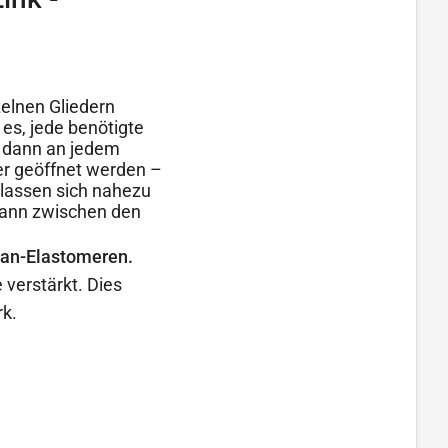
zelnen Gliedern
es, jede benötigte
n dann an jedem
er geöffnet werden –
 lassen sich nahezu
 kann zwischen den
han-Elastomeren.
verstärkt. Dies
rk.