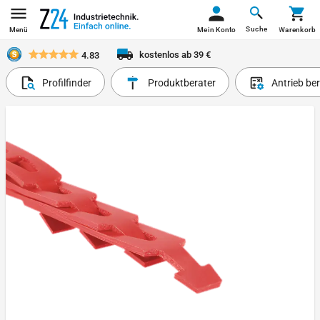
Suche
Menü
Mein Konto
Warenkorb
kostenlos ab 39 €
4.83
Profilfinder
Produktberater
Antrieb be