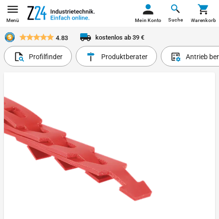
Suche
Menü
Mein Konto
Warenkorb
kostenlos ab 39 €
4.83
Profilfinder
Produktberater
Antrieb be