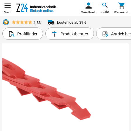
Suche
Menü
Mein Konto
Warenkorb
kostenlos ab 39 €
4.83
Profilfinder
Produktberater
Antrieb be