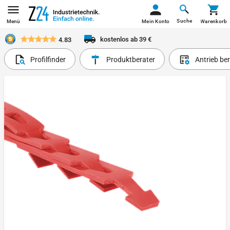
Suche
Menü
Mein Konto
Warenkorb
kostenlos ab 39 €
4.83
Profilfinder
Produktberater
Antrieb be