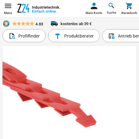
Suche
Menü
Mein Konto
Warenkorb
kostenlos ab 39 €
4.83
Profilfinder
Produktberater
Antrieb be