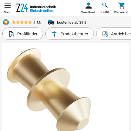
Suche
Menü
Mein Konto
Warenkorb
kostenlos ab 39 €
4.83
Profilfinder
Produktberater
Antrieb be