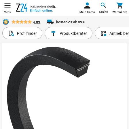
Suche
Menü
Mein Konto
Warenkorb
kostenlos ab 39 €
4.83
Profilfinder
Produktberater
Antrieb be