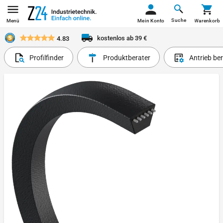
Suche
Menü
Mein Konto
Warenkorb
kostenlos ab 39 €
4.83
Profilfinder
Produktberater
Antrieb be