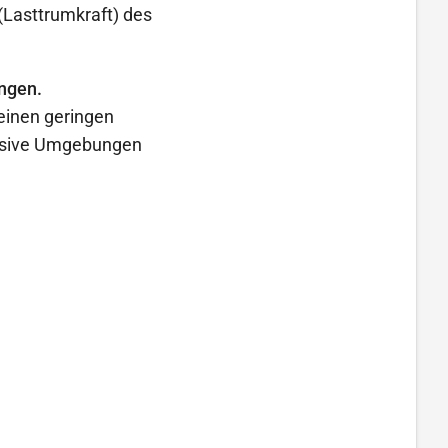
(Lasttrumkraft) des
ungen.
 einen geringen
rosive Umgebungen