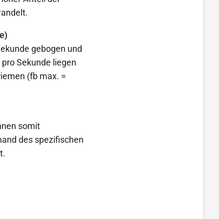
andelt.
e)
r Sekunde gebogen und
 pro Sekunde liegen
riemen (fb max. =
önnen somit
nhand des spezifischen
t.