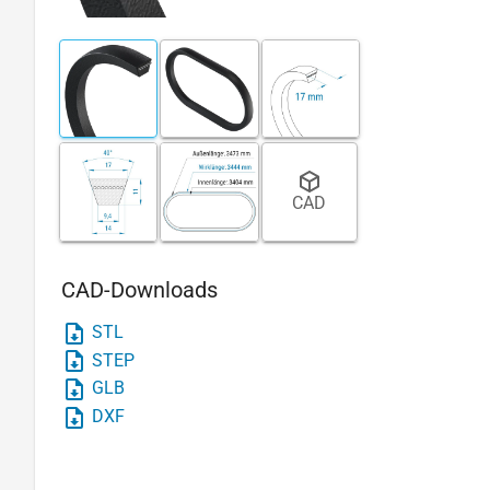
CAD
CAD-Downloads
STL
STEP
GLB
DXF