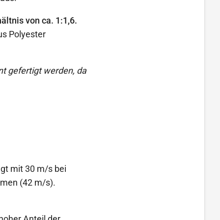
ltnis von ca. 1:1,6.
us Polyester
t gefertigt werden, da
t mit 30 m/s bei
iemen (42 m/s).
oher Anteil der