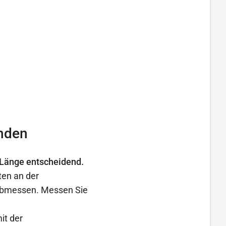
inden
d Länge entscheidend.
ten an der
 abmessen. Messen Sie
it der