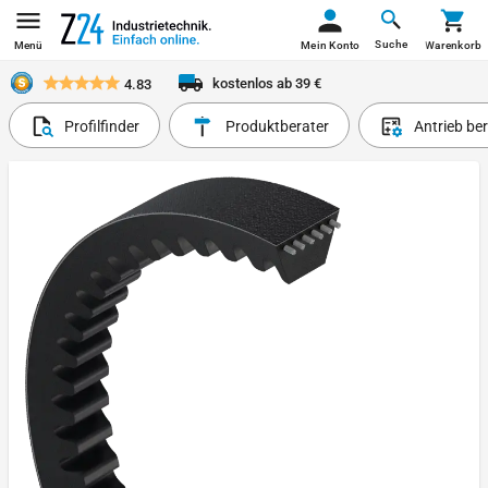
Suche
Menü
Mein Konto
Warenkorb
kostenlos ab 39 €
4.83
Profilfinder
Produktberater
Antrieb be