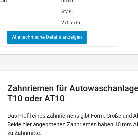
sart
offen
Stahl
275 g/m
Alle technische Details anzeigen
Zahnriemen für Autowaschanlagen
T10 oder AT10
Das Profil eines Zahnriemens gibt Form, Größe und A
Beide hier angebotenen Zahnriemen haben 10 mm A
zu Zahnmitte.