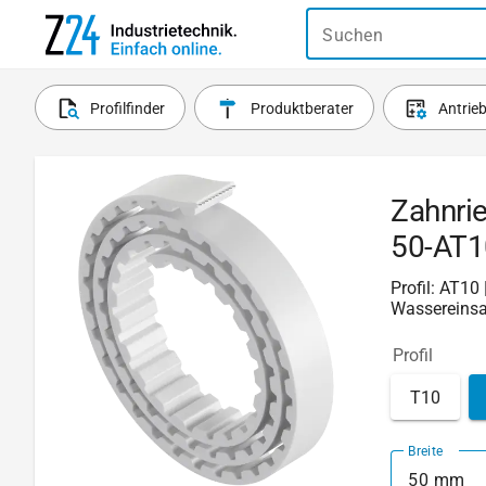
Suchen
Profilfinder
Produktberater
Antrie
Zahnri
50-AT1
Profil: AT10
Wassereinsat
Profil
T10
Breite
50 mm