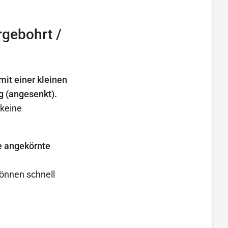
gebohrt /
it einer kleinen
g (angesenkt).
 keine
e angekörnte
önnen schnell