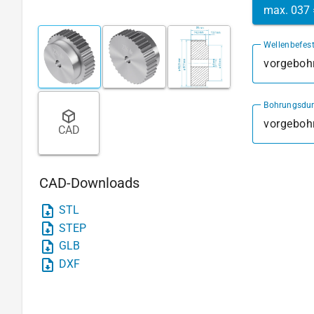
max. 037
Wellenbefes
vorgebohr
Bohrungsdu
CAD
CAD-Downloads
STL
STEP
GLB
DXF