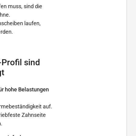
en muss, sind die
ähne.
nscheiben laufen,
rden.
rofil sind
gt
 für hohe Belastungen
rmebeständigkeit auf.
iebfeste Zahnseite
.