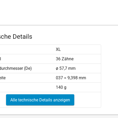
che Details
XL
l
36 Zähne
durchmesser (De)
ø 57,7 mm
ite
037 = 9,398 mm
140 g
Alle technische Details anzeigen