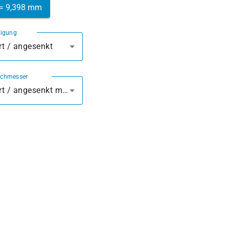
 = 9,398 mm
tigung
t / angesenkt
rchmesser
vorgebohrt / angesenkt mm