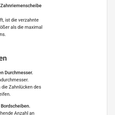
er Zahnriemenscheibe
t, ist die verzahnte
ößer als die maximal
ns.
en
en Durchmesser.
endurchmesser.
 die Zahnlücken des
eifen.
 Bordscheiben.
ichende Anzahl an