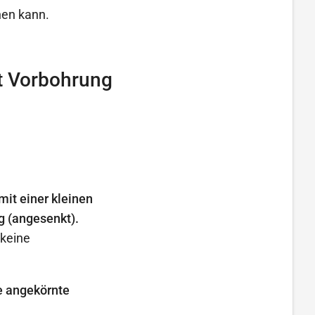
hen kann.
t Vorbohrung
it einer kleinen
g (angesenkt).
 keine
e angekörnte