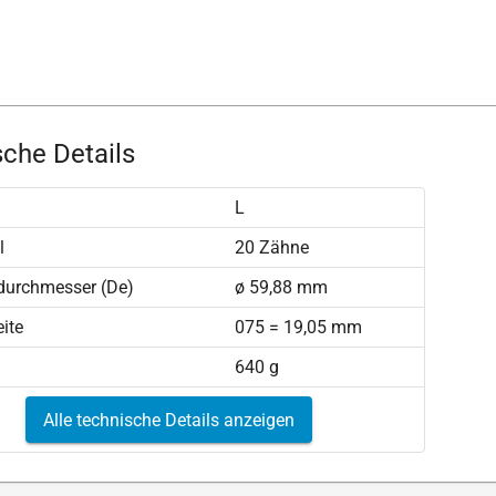
che Details
L
l
20 Zähne
durchmesser (De)
ø 59,88 mm
ite
075 = 19,05 mm
640 g
Alle technische Details anzeigen