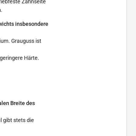
iebfeste Zahnseite
.
wichts insbesondere
ium. Grauguss ist
 geringere Härte.
len Breite des
gibt stets die