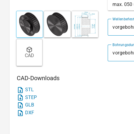
max. 050
Wellenbefes
vorgebohr
Bohrungsdu
CAD
CAD-Downloads
STL
STEP
GLB
DXF