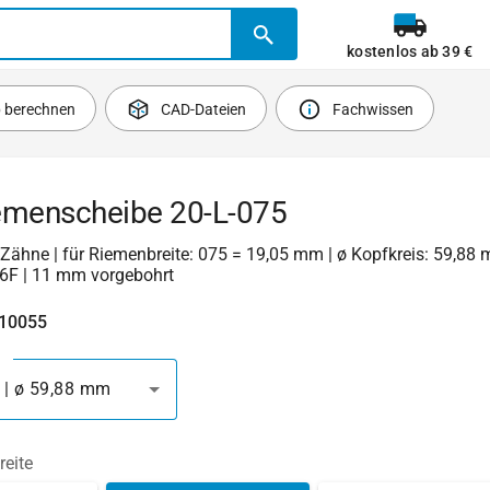
kostenlos ab 39 €
b berechnen
CAD-Dateien
Fachwissen
emenscheibe 20-L-075
20 Zähne | für Riemenbreite: 075 = 19,05 mm | ø Kopfkreis: 59,88 
6F | 11 mm vorgebohrt
410055
 | ø 59,88 mm
reite