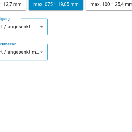
 = 12,7 mm
max. 075 = 19,05 mm
max. 100 = 25,4 m
tigung
t / angesenkt
rchmesser
vorgebohrt / angesenkt mm