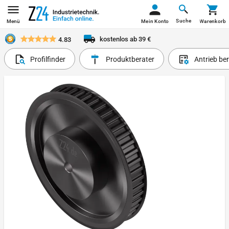
Suche
Menü
Mein Konto
Warenkorb
kostenlos ab 39 €
4.83
Profilfinder
Produktberater
Antrieb be