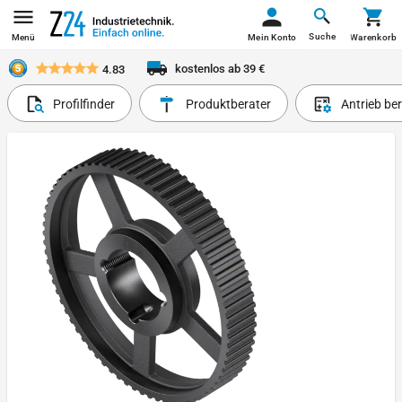
Suche
Menü
Mein Konto
Warenkorb
kostenlos ab 39 €
4.83
Profilfinder
Produktberater
Antrieb be