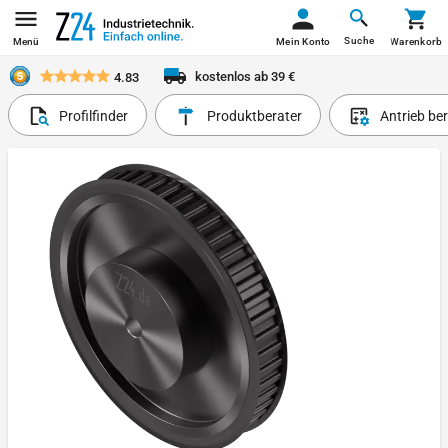
Suche
Menü
Mein Konto
Warenkorb
kostenlos ab 39 €
4.83
Profilfinder
Produktberater
Antrieb be