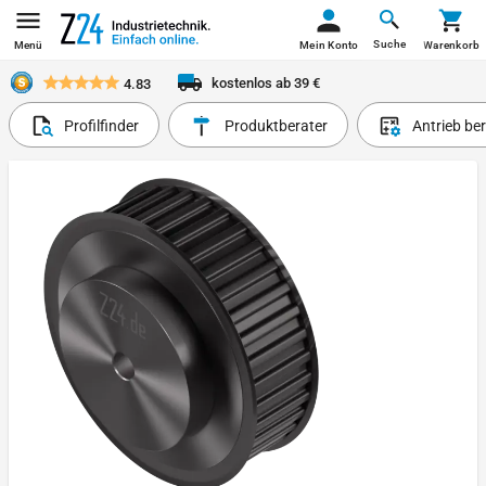
Suche
Menü
Mein Konto
Warenkorb
kostenlos ab 39 €
4.83
Profilfinder
Produktberater
Antrieb be