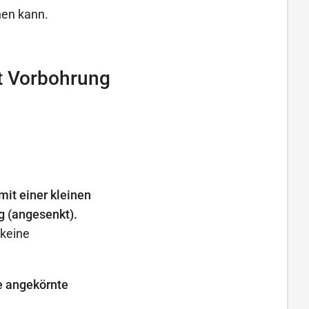
hen kann.
t Vorbohrung
it einer kleinen
g (angesenkt).
 keine
e angekörnte