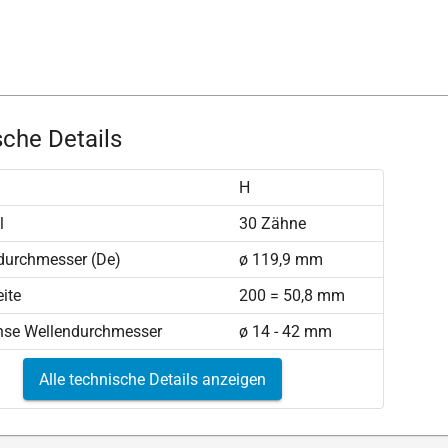
che Details
H
l
30 Zähne
durchmesser (De)
ø 119,9 mm
ite
200 = 50,8 mm
hse Wellendurchmesser
ø 14 - 42 mm
Alle technische Details anzeigen