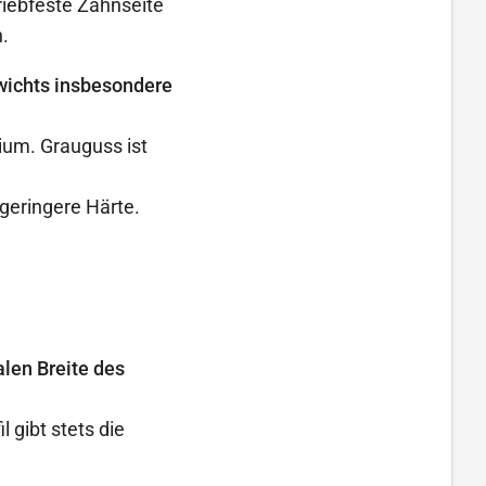
iebfeste Zahnseite
.
wichts insbesondere
ium. Grauguss ist
 geringere Härte.
len Breite des
 gibt stets die