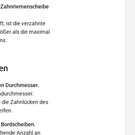
er Zahnriemenscheibe
t, ist die verzahnte
ößer als die maximal
ns.
en
en Durchmesser.
endurchmesser.
 die Zahnlücken des
eifen.
 Bordscheiben.
ichende Anzahl an