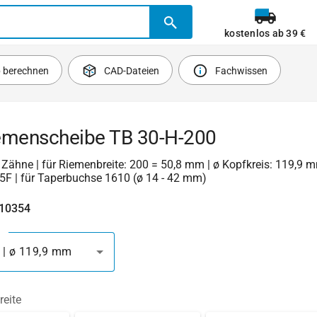
kostenlos ab 39 €
b berechnen
CAD-Dateien
Fachwissen
emenscheibe TB 30-H-200
30 Zähne | für Riemenbreite: 200 = 50,8 mm | ø Kopfkreis: 119,9 m
5F | für Taperbuchse 1610 (ø 14 - 42 mm)
410354
 | ø 119,9 mm
reite