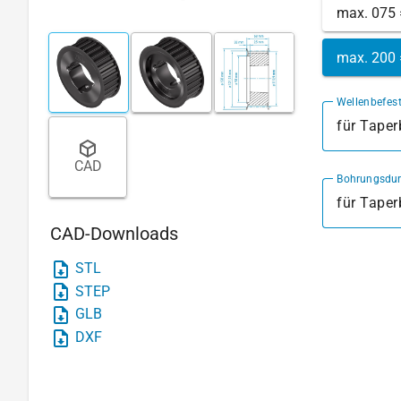
max. 075
max. 200
Wellenbefes
für Tape
CAD
Bohrungsdu
für Tape
CAD-Downloads
STL
STEP
GLB
DXF