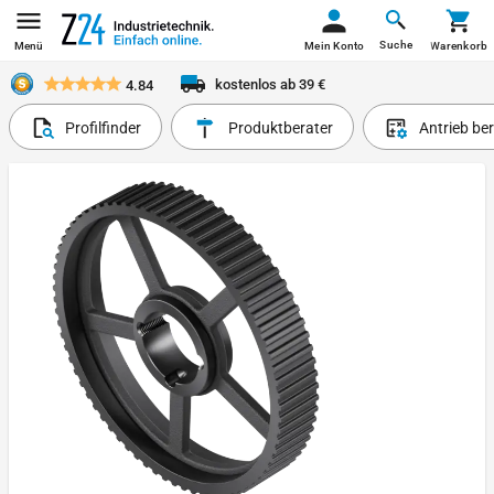
Suche
Menü
Mein Konto
Warenkorb
kostenlos ab 39 €
4.84
Profilfinder
Produktberater
Antrieb be