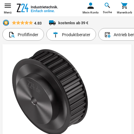
Suche
Menü
Mein Konto
Warenkorb
kostenlos ab 39 €
4.83
Profilfinder
Produktberater
Antrieb be