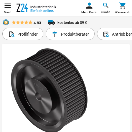
Suche
Menü
Mein Konto
Warenkorb
kostenlos ab 39 €
4.83
Profilfinder
Produktberater
Antrieb be