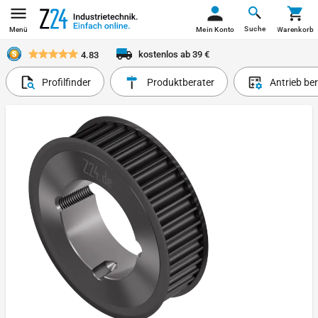
Suche
Menü
Mein Konto
Warenkorb
kostenlos ab 39 €
4.83
Profilfinder
Produktberater
Antrieb be