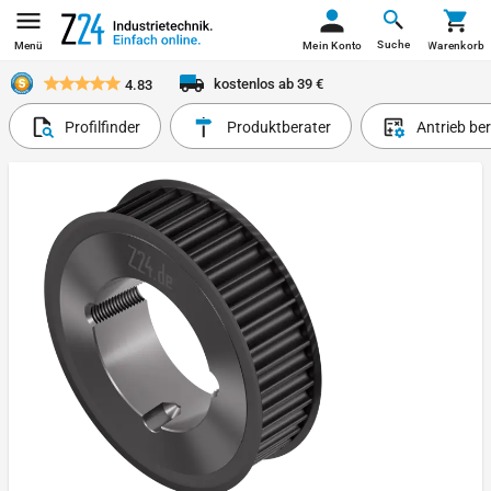
Suche
Menü
Mein Konto
Warenkorb
kostenlos ab 39 €
4.83
Profilfinder
Produktberater
Antrieb be