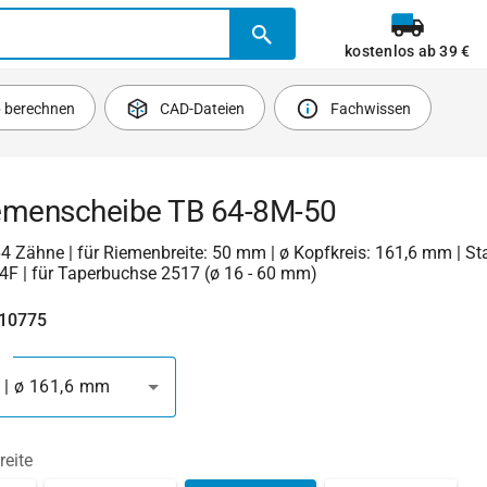
kostenlos ab 39 €
b berechnen
CAD-Dateien
Fachwissen
emenscheibe TB 64-8M-50
 64 Zähne | für Riemenbreite: 50 mm | ø Kopfkreis: 161,6 mm | Sta
4F | für Taperbuchse 2517 (ø 16 - 60 mm)
410775
 | ø 161,6 mm
reite