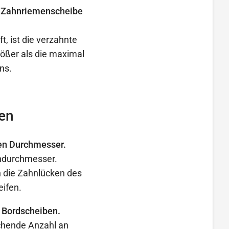
er Zahnriemenscheibe
t, ist die verzahnte
ößer als die maximal
ns.
en
en Durchmesser.
endurchmesser.
 die Zahnlücken des
eifen.
 Bordscheiben.
ichende Anzahl an