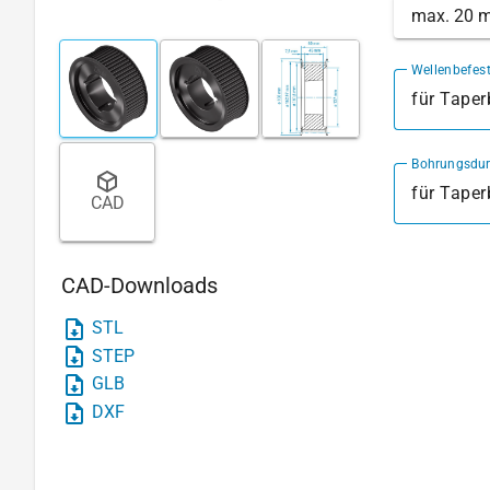
max. 20 
Wellenbefes
für Tape
Bohrungsdu
für Tape
CAD
CAD-Downloads
STL
STEP
GLB
DXF