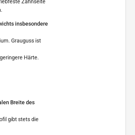
iebfeste Zahnseite
.
wichts insbesondere
ium. Grauguss ist
 geringere Härte.
len Breite des
l gibt stets die