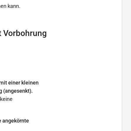
hen kann.
t Vorbohrung
it einer kleinen
g (angesenkt).
 keine
e angekörnte