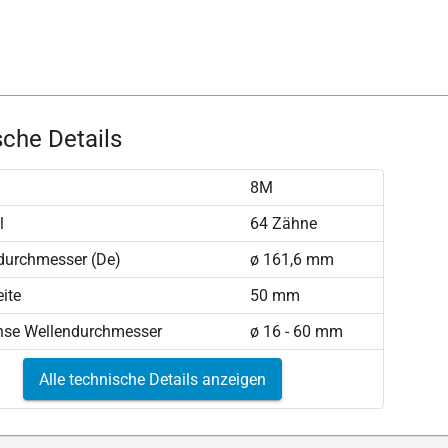
che Details
8M
l
64 Zähne
durchmesser (De)
ø 161,6 mm
ite
50 mm
hse Wellendurchmesser
ø 16 - 60 mm
Alle technische Details anzeigen