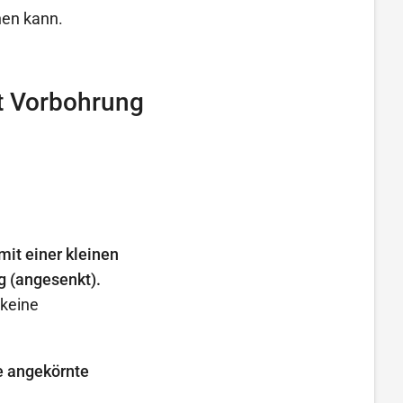
hen kann.
t Vorbohrung
it einer kleinen
g (angesenkt).
 keine
e angekörnte