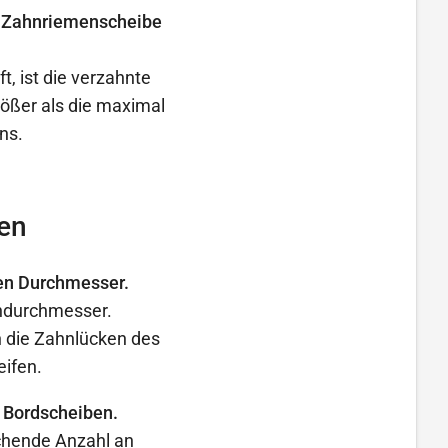
er Zahnriemenscheibe
t, ist die verzahnte
ößer als die maximal
ns.
en
en Durchmesser.
endurchmesser.
 die Zahnlücken des
eifen.
 Bordscheiben.
ichende Anzahl an