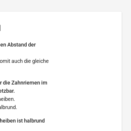
l
den Abstand der
omit auch die gleiche
ür die Zahnriemen im
etzbar.
heiben.
lbrund.
heiben ist halbrund