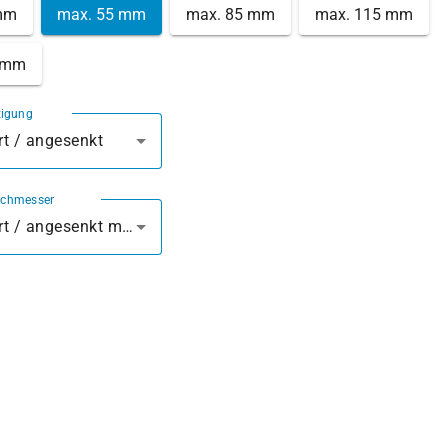
mm
max. 55 mm
max. 85 mm
max. 115 mm
 mm
tigung
t / angesenkt
rchmesser
vorgebohrt / angesenkt mm