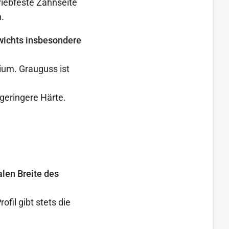
iebfeste Zahnseite
.
wichts insbesondere
ium. Grauguss ist
 geringere Härte.
len Breite des
il gibt stets die