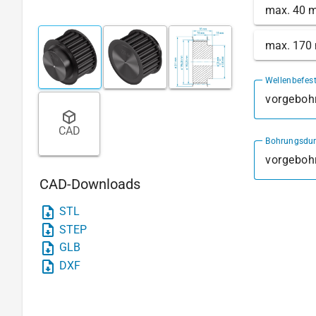
max. 40 
max. 170
Wellenbefes
vorgebohr
CAD
Bohrungsdu
CAD-Downloads
STL
STEP
GLB
DXF