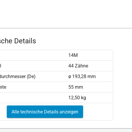
che Details
14M
l
44 Zähne
durchmesser (De)
ø 193,28 mm
ite
55 mm
12,50 kg
Alle technische Details anzeigen