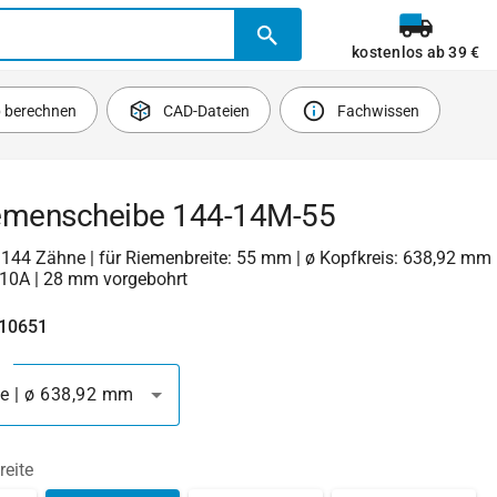
kostenlos ab 39 €
b berechnen
CAD-Dateien
Fachwissen
emenscheibe 144-14M-55
| 144 Zähne | für Riemenbreite: 55 mm | ø Kopfkreis: 638,92 mm 
10A | 28 mm vorgebohrt
410651
e | ø 638,92 mm
reite