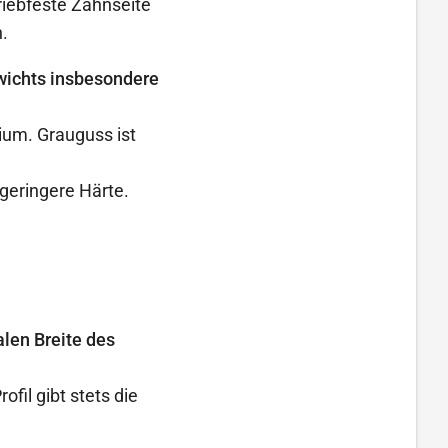
iebfeste Zahnseite
.
wichts insbesondere
ium. Grauguss ist
 geringere Härte.
len Breite des
il gibt stets die