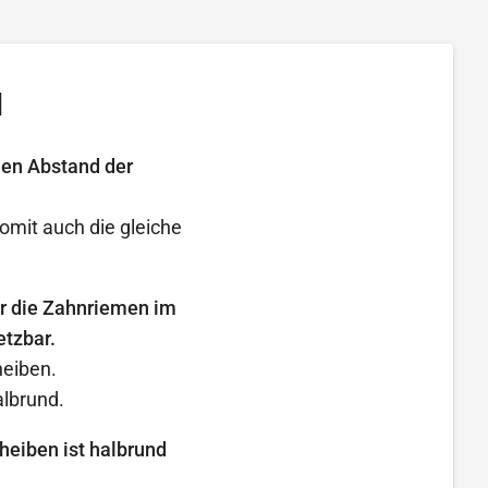
l
den Abstand der
omit auch die gleiche
ür die Zahnriemen im
etzbar.
heiben.
lbrund.
heiben ist halbrund