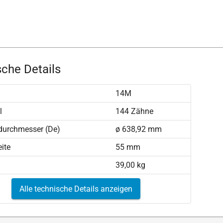
che Details
14M
l
144 Zähne
durchmesser (De)
ø 638,92 mm
ite
55 mm
39,00 kg
Alle technische Details anzeigen