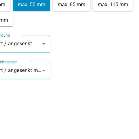
mm
max. 55 mm
max. 85 mm
max. 115 mm
 mm
tigung
t / angesenkt
rchmesser
vorgebohrt / angesenkt mm