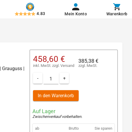
4.83
Mein Konto
Warenkorb
458,60 €
385,38 €
inkl. MwSt.
zzgl.
Versand
zzgl. MwSt.
| Grauguss |
-
+
In den Warenkorb
Auf Lager
Zwischenverkauf vorbehalten
.
ab
Brutto
Sie sparen