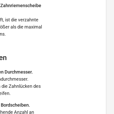
er Zahnriemenscheibe
t, ist die verzahnte
ößer als die maximal
ns.
en
en Durchmesser.
endurchmesser.
 die Zahnlücken des
eifen.
 Bordscheiben.
ichende Anzahl an