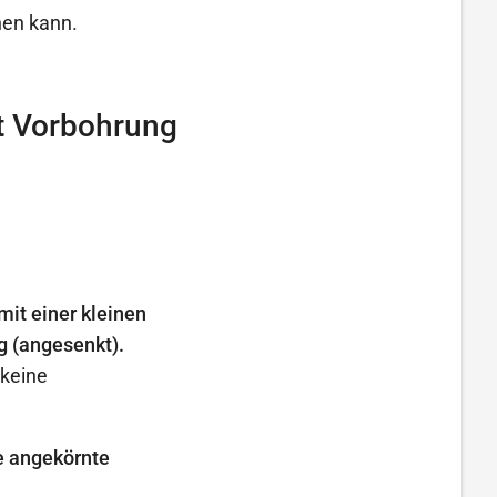
hen kann.
t Vorbohrung
it einer kleinen
g (angesenkt).
 keine
e angekörnte