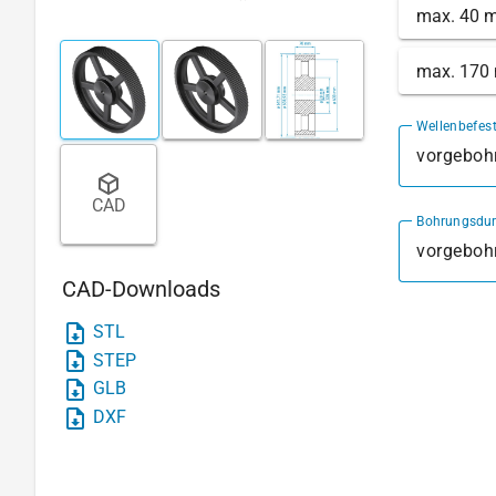
max. 40 
max. 170
Wellenbefes
vorgebohr
CAD
Bohrungsdu
CAD-Downloads
STL
STEP
GLB
DXF