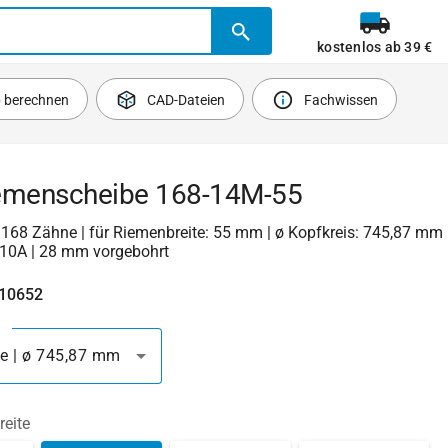
kostenlos ab 39 €
b berechnen
CAD-Dateien
Fachwissen
emenscheibe 168-14M-55
| 168 Zähne | für Riemenbreite: 55 mm | ø Kopfkreis: 745,87 mm 
10A | 28 mm vorgebohrt
410652
e | ø 745,87 mm
reite