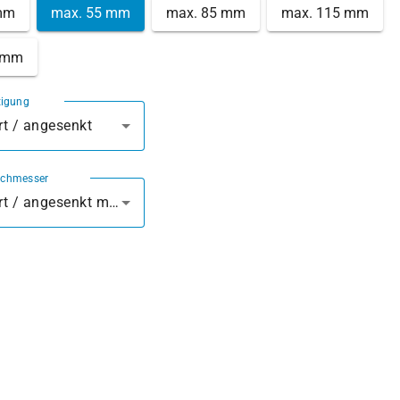
mm
max. 55 mm
max. 85 mm
max. 115 mm
 mm
tigung
t / angesenkt
rchmesser
vorgebohrt / angesenkt mm