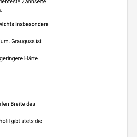
iebfeste Zahnseite
.
wichts insbesondere
ium. Grauguss ist
 geringere Härte.
len Breite des
il gibt stets die