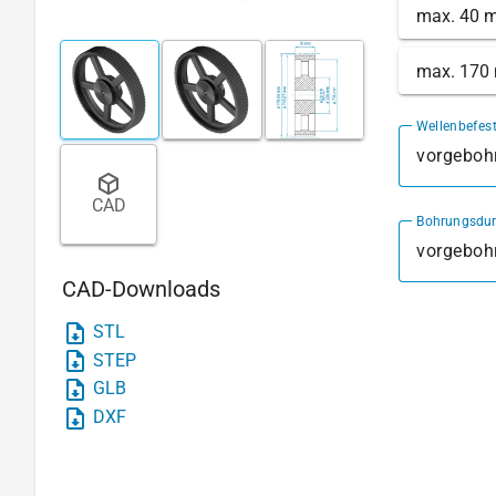
max. 40 
max. 170
Wellenbefes
vorgebohr
CAD
Bohrungsdu
CAD-Downloads
STL
STEP
GLB
DXF