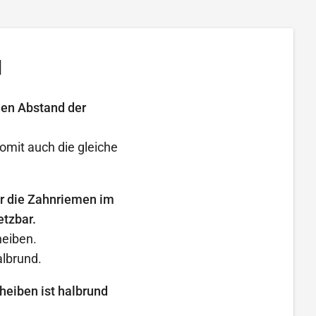
l
den Abstand der
omit auch die gleiche
ür die Zahnriemen im
etzbar.
heiben.
lbrund.
heiben ist halbrund