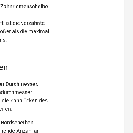
er Zahnriemenscheibe
t, ist die verzahnte
ößer als die maximal
ns.
en
en Durchmesser.
endurchmesser.
 die Zahnlücken des
eifen.
 Bordscheiben.
ichende Anzahl an