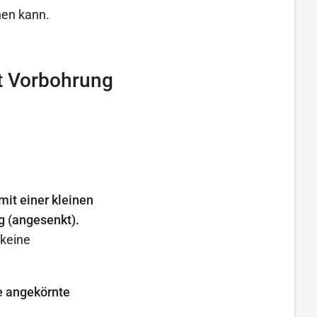
hen kann.
t Vorbohrung
it einer kleinen
g (angesenkt).
 keine
e angekörnte