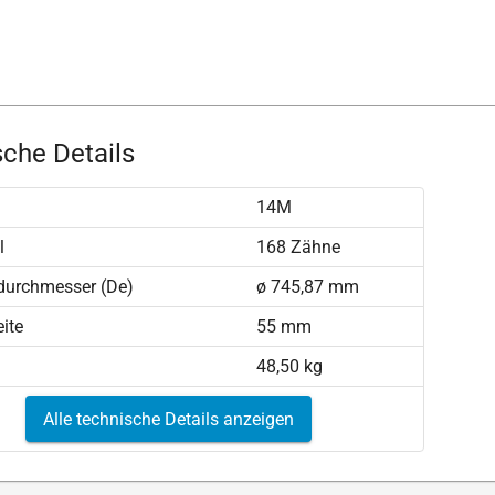
che Details
14M
l
168 Zähne
durchmesser (De)
ø 745,87 mm
ite
55 mm
48,50 kg
Alle technische Details anzeigen