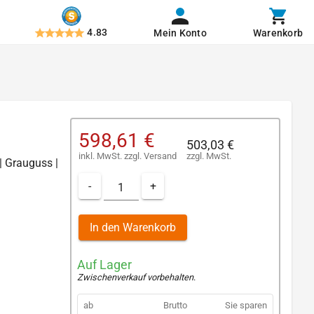
4.83
Mein Konto
Warenkorb
598,61 €
503,03 €
inkl. MwSt.
zzgl.
Versand
zzgl. MwSt.
| Grauguss |
-
+
In den Warenkorb
Auf Lager
Zwischenverkauf vorbehalten
.
ab
Brutto
Sie sparen