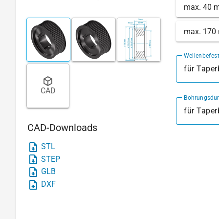
max. 40 
max. 170
Wellenbefes
für Tape
CAD
Bohrungsdu
für Tape
CAD-Downloads
STL
STEP
GLB
DXF