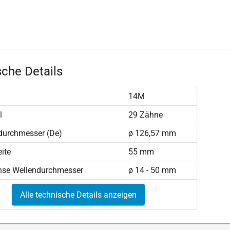
che Details
14M
l
29 Zähne
durchmesser (De)
ø 126,57 mm
ite
55 mm
hse Wellendurchmesser
ø 14 - 50 mm
Alle technische Details anzeigen