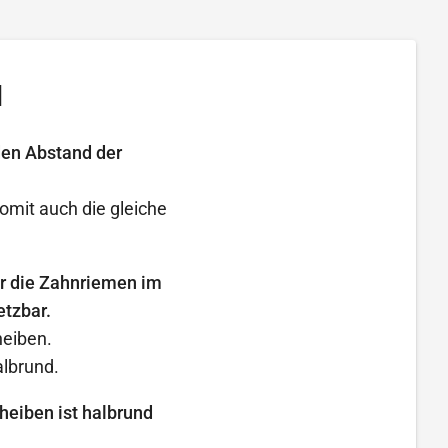
l
den Abstand der
omit auch die gleiche
ür die Zahnriemen im
etzbar.
heiben.
lbrund.
heiben ist halbrund