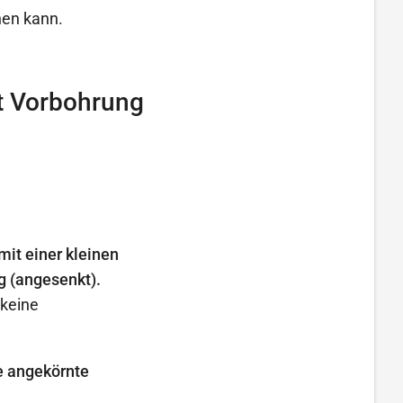
hen kann.
t Vorbohrung
it einer kleinen
g (angesenkt).
 keine
e angekörnte