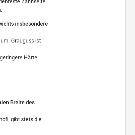
iebfeste Zahnseite
.
wichts insbesondere
ium. Grauguss ist
 geringere Härte.
len Breite des
il gibt stets die