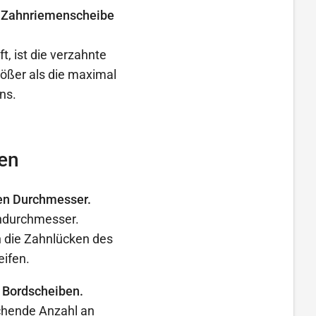
er Zahnriemenscheibe
t, ist die verzahnte
ößer als die maximal
ns.
en
en Durchmesser.
endurchmesser.
 die Zahnlücken des
eifen.
 Bordscheiben.
ichende Anzahl an