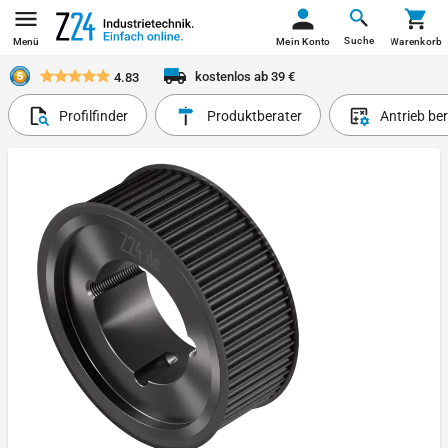
Suche
Menü
Mein Konto
Warenkorb
kostenlos ab 39 €
4.83
Profilfinder
Produktberater
Antrieb be