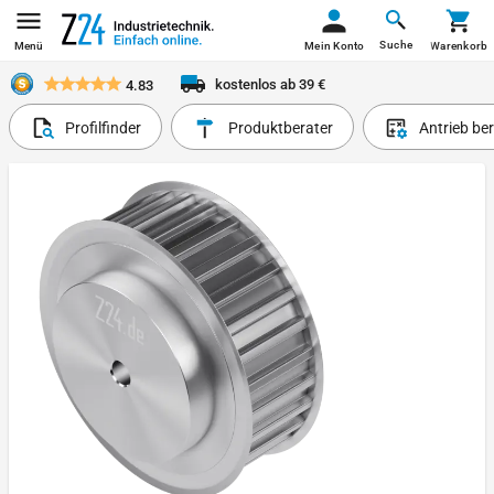
Suche
Menü
Mein Konto
Warenkorb
kostenlos ab 39 €
4.83
Profilfinder
Produktberater
Antrieb be