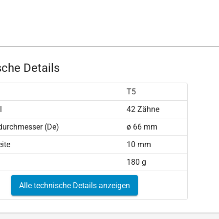
che Details
T5
l
42 Zähne
durchmesser (De)
ø 66 mm
ite
10 mm
180 g
Alle technische Details anzeigen