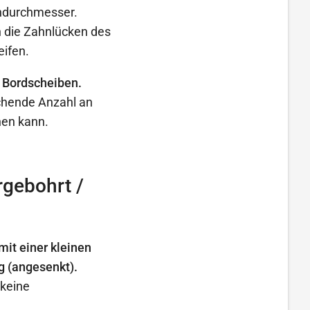
endurchmesser.
 die Zahnlücken des
eifen.
 Bordscheiben.
ichende Anzahl an
hen kann.
gebohrt /
it einer kleinen
g (angesenkt).
 keine