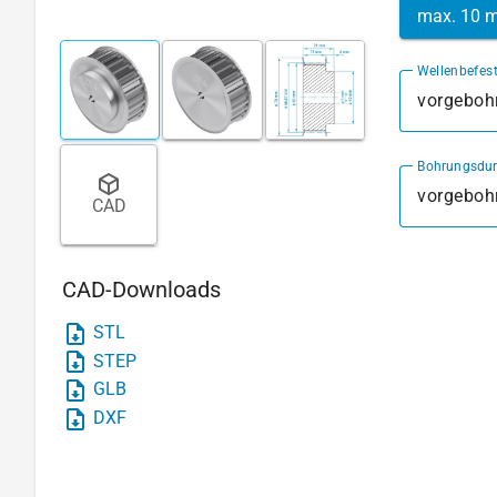
max. 10 
Wellenbefes
vorgebohr
Bohrungsdu
CAD
CAD-Downloads
STL
STEP
GLB
DXF