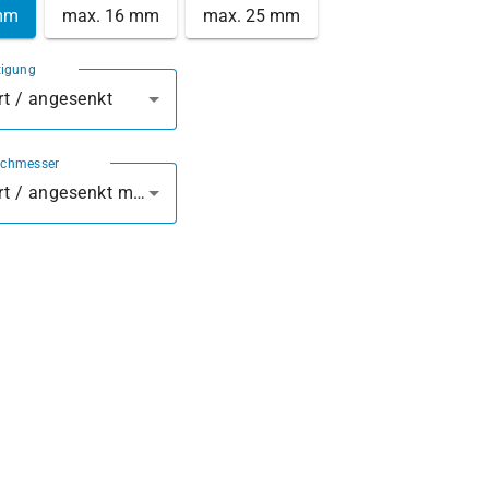
mm
max. 16 mm
max. 25 mm
tigung
t / angesenkt
rchmesser
vorgebohrt / angesenkt mm