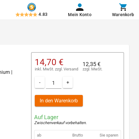
4.83
Mein Konto
Warenkorb
14,70 €
12,35 €
inkl. MwSt.
zzgl.
Versand
zzgl. MwSt.
nium |
-
+
In den Warenkorb
Auf Lager
Zwischenverkauf vorbehalten
.
ab
Brutto
Sie sparen