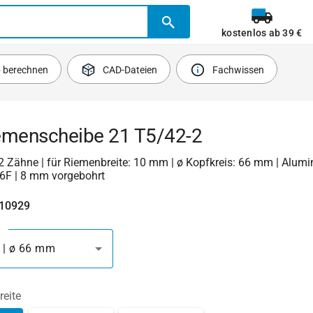
kostenlos ab 39 €
b berechnen
CAD-Dateien
Fachwissen
emenscheibe 21 T5/42-2
 42 Zähne | für Riemenbreite: 10 mm | ø Kopfkreis: 66 mm | Alumi
6F | 8 mm vorgebohrt
410929
 | ø 66 mm
reite