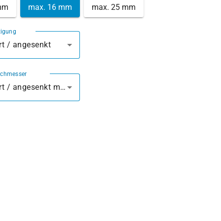
mm
max. 16 mm
max. 25 mm
tigung
t / angesenkt
rchmesser
vorgebohrt / angesenkt mm