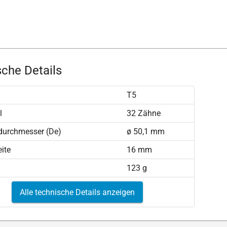
che Details
T5
l
32 Zähne
durchmesser (De)
ø 50,1 mm
ite
16 mm
123 g
Alle technische Details anzeigen