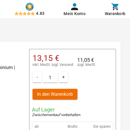
4.83
Mein Konto
Warenkorb
13,15 €
11,05 €
inkl. MwSt.
zzgl.
Versand
zzgl. MwSt.
minium |
-
+
In den Warenkorb
Auf Lager
Zwischenverkauf vorbehalten
.
ab
Brutto
Sie sparen