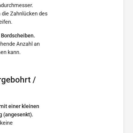
endurchmesser.
 die Zahnlücken des
eifen.
 Bordscheiben.
ichende Anzahl an
hen kann.
gebohrt /
it einer kleinen
g (angesenkt).
 keine