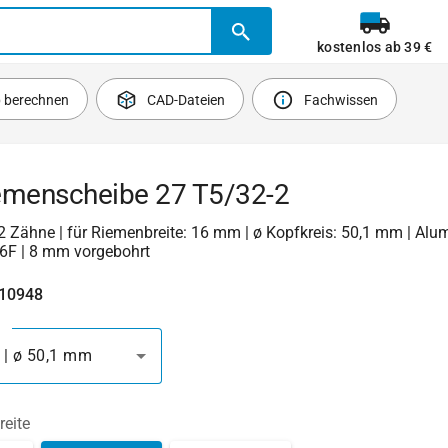
kostenlos ab 39 €
b berechnen
CAD-Dateien
Fachwissen
emenscheibe 27 T5/32-2
 32 Zähne | für Riemenbreite: 16 mm | ø Kopfkreis: 50,1 mm | Alu
6F | 8 mm vorgebohrt
410948
 | ø 50,1 mm
reite