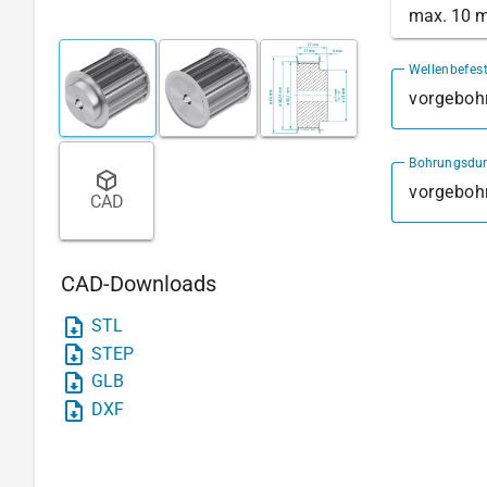
max. 10 
Wellenbefes
vorgebohr
Bohrungsdu
CAD
CAD-Downloads
STL
STEP
GLB
DXF