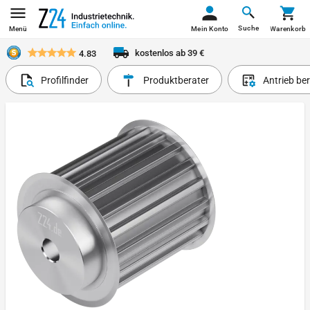
Suche
Menü
Mein Konto
Warenkorb
kostenlos ab 39 €
4.83
Profilfinder
Produktberater
Antrieb be