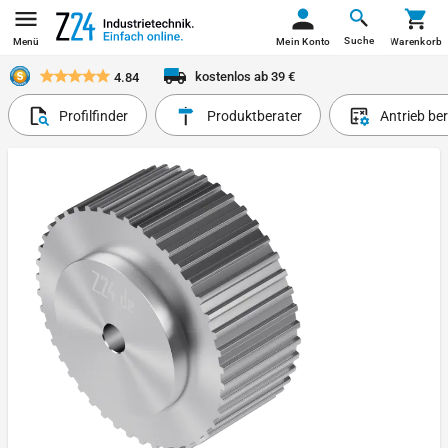
Suche
Menü
Mein Konto
Warenkorb
kostenlos ab 39 €
4.84
Profilfinder
Produktberater
Antrieb be