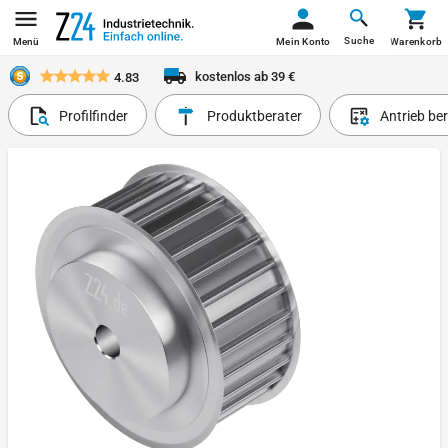
Suche
Menü
Mein Konto
Warenkorb
kostenlos ab 39 €
4.83
Profilfinder
Produktberater
Antrieb be