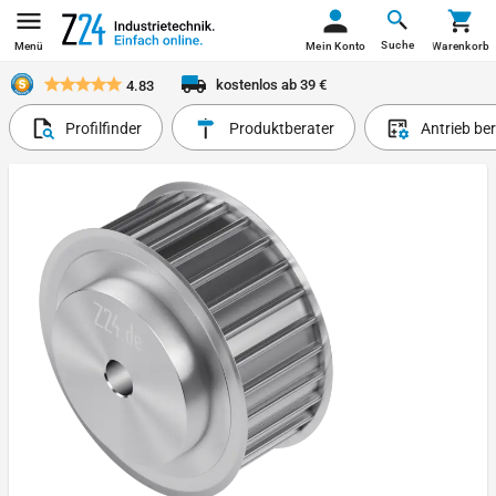
Suche
Menü
Mein Konto
Warenkorb
kostenlos ab 39 €
4.83
Profilfinder
Produktberater
Antrieb be