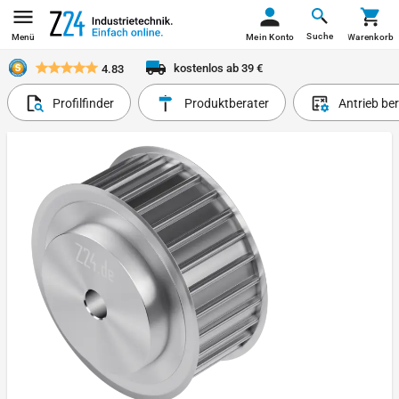
Suche
Menü
Mein Konto
Warenkorb
kostenlos ab 39 €
4.83
Profilfinder
Produktberater
Antrieb be