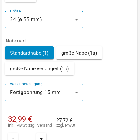
Größe
24 (ø 55 mm)
Nabenart
Standardnabe (1)
große Nabe (1a)
große Nabe verlängert (1b)
Wellenbefestigung
Fertigbohrung 15 mm
32,99 €
27,72 €
inkl. MwSt.
zzgl.
Versand
zzgl. MwSt.
-
+