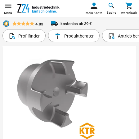
Suche
Menü
Mein Konto
Warenkorb
kostenlos ab 39 €
4.83
Profilfinder
Produktberater
Antrieb be