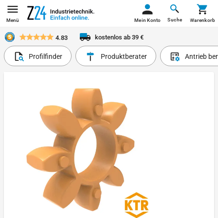
Suche
Menü
Mein Konto
Warenkorb
kostenlos ab 39 €
4.83
Profilfinder
Produktberater
Antrieb be