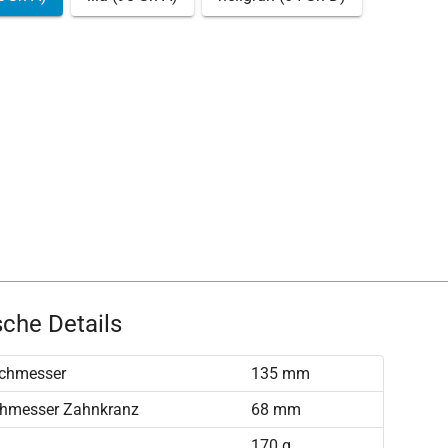
che Details
chmesser
135 mm
chmesser Zahnkranz
68 mm
170 g