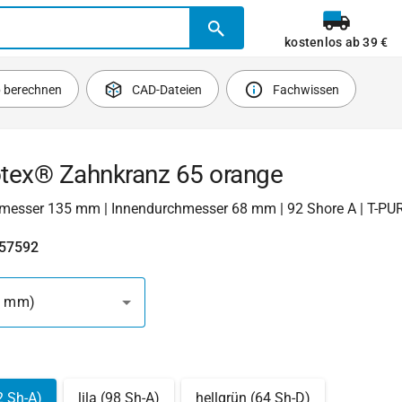
kostenlos ab 39 €
b berechnen
CAD-Dateien
Fachwissen
tex® Zahnkranz 65 orange
esser 135 mm | Innendurchmesser 68 mm | 92 Shore A | T-PU
657592
5 mm)
2 Sh-A)
lila (98 Sh-A)
hellgrün (64 Sh-D)