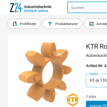
Suchen
Profilfinder
Produktberater
Antrie
KTR Ro
Außendurchm
Artikel-Nr: 
Größe
65 (ø 13
Farbe
orange (9