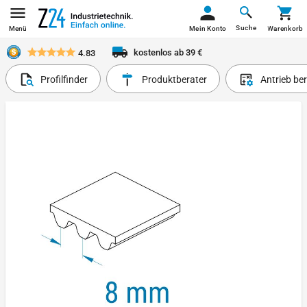
Suche
Menü
Mein Konto
Warenkorb
kostenlos ab 39 €
4.83
Profilfinder
Produktberater
Antrieb be