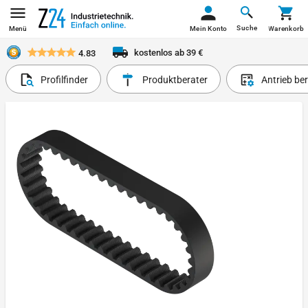
Suche
Menü
Mein Konto
Warenkorb
kostenlos ab 39 €
4.83
Profilfinder
Produktberater
Antrieb be